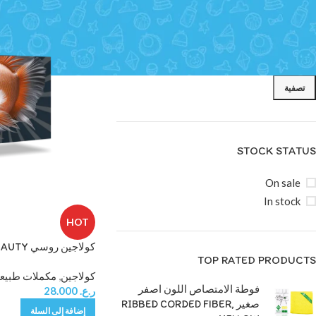
تصفية
STOCK STATUS
On sale
In stock
Facebook
HOT
Instagram
TOP RATED PRODUCTS
البشرة والشعر من عش
YouTube
كولاجين
,
مكملات طبيعي
فوطة الامتصاص اللون اصفر
ر.ع.
28.000
Pinterest
صغير RIBBED CORDED FIBER,
إضافة إلى السلة