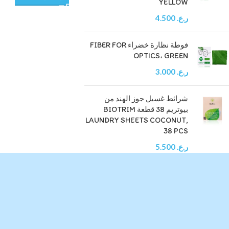
YELLOW
WhatsApp
ر.ع.
4.500
Snapchat
فوطة نظارة خضراء FIBER FOR
OPTICS، GREEN
ر.ع.
3.000
شرائط غسيل جوز الهند من
بيوتريم 38 قطعة BIOTRIM
LAUNDRY SHEETS COCONUT,
38 PCS
ر.ع.
5.500