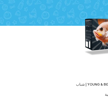
كولاجين روسي YOUNG & BEAUTY | شباب
بة
ة