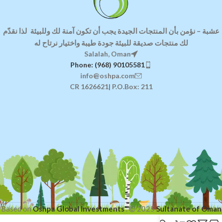
عشبة
–
نؤمن بأن المنتجات الجيدة يجب أن تكون آمنة لك وللبيئة
لذا ن
قدّم
لك منتجات صديقة للبيئة
جودة طيبة واختيار نرتاح له
Salalah, Oman
Phone: (968) 90105581
info@oshpa.com
CR 1626621| P.O.Box: 211
Based on
Oshpa Global Investments
.
2025
Sultanate of Oman