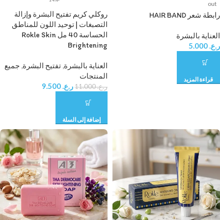
out
روكلي كريم تفتيح البشرة وإزالة
رابطة شعر HAIR BAND
التصبغات | توحيد اللون للمناطق
الحساسة 40 مل Rokle Skin
العناية بالبشرة
Brightening
ر.ع.
5.000
العناية بالبشرة
,
تفتيح البشرة
,
جميع
المنتجات
قراءة المزيد
ر.ع.
9.500
ر.ع.
11.000
إضافة إلى السلة