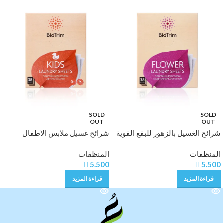
SOLD
SOLD
OUT
OUT
شرائح الغسيل بالزهور للبقع القوية
شرائح غسيل ملابس الاطفال
BioTrim KIDS Laundry sheets
BioTrim FLOWER Laundry
المنظفات
المنظفات
for children’s clothes, 38 pcs
detergent sheets for strong

5.500

5.500
stains, 38 pcs
قراءة المزيد
قراءة المزيد