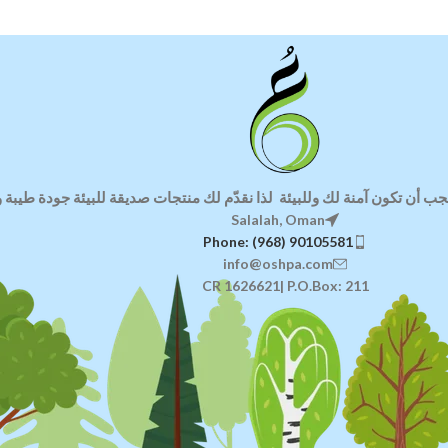
جب أن تكون آمنة لك وللبيئة
لذا ن
قدّم لك منتجات صديقة للبيئة
جودة طيبة وا
Salalah, Oman
Phone: (968) 90105581
info@oshpa.com
CR 1626621| P.O.Box: 211