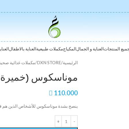
ميع المنتجات
العناية و الجمال
المكياج
مكملات طبيعية
العناية بالاطفال
العناي
الرئيسية
/
DXN STORE
/
مكملات غذائية صحية
موناسكوس (خميرة الرز) 0

110.000
ينصح بشدة موناسكوس للأشخاص الذين هم في 