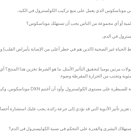
ت في موناسكوس الذي يعمل على منع تركيب الكولسترول في الكبد،
المية أو أي مجموعة من الناس يجب أن تستهلك موناسكوس؟
سترول في الدم،
ماط الحياة غير الصحية (الذين هم في خطر أعلى من الإصابة بأمراض القلب) 
 الكبسولات من DXN موناسكوس ينبغي لي أن أعتبر اليومية؟ 2 كبسولات مرتين يوميا لتحقيق التأثير الأمثل. ما 
أنا حاليا على الدواء وصفة طبية من الطبيب ولكن ا
إلى تعزيز تأثير الأدوية التي قد تؤدي إلى جرعة زائدة. يجب عليك استشارة أخ
ستهلاك البشري والقدرة على التحكم في نسبة الكوليسترول في الدم؟