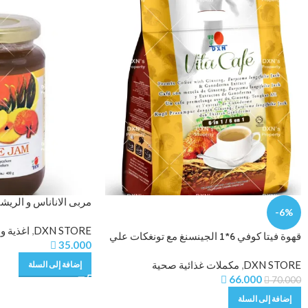
-6%
Pineapple Mix
DXN STORE
,
اغذية 
قهوة فيتا كوفي 6*1 الجينسنغ مع تونغكات علي

35.000
مع خلاصة الغانوديرما مع بن عالي الجودة DXN
DXN STORE
,
مكملات غذائية صحية
VITA CAFÉ™
إضافة إلى السلة

66.000

70.000
إضافة إلى السلة