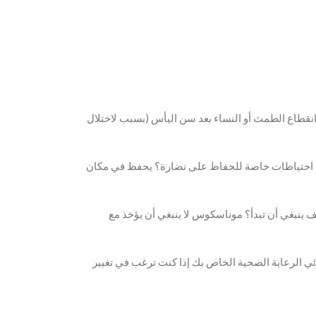
وانقطاع الطمث أو النساء بعد سن اليأس (بسبب لاختلال
هو الشرط تخزين هذا المنتج؟ أي احتياطات خاصة للحفاظ على نضارة؟ يحفظ في مكان
نا افضل وسيلة أكثر طبيعية للسيطرة على مستوى الكولسترول. وأود أن أغتنم DXN موناسكوس، وكيف ينبغي أن تبدأ؟ موناسكوس لا ينبغي أن يؤخذ مع
صائي الرعاية الصحية الخاص بك إذا كنت ترغب في تغيير