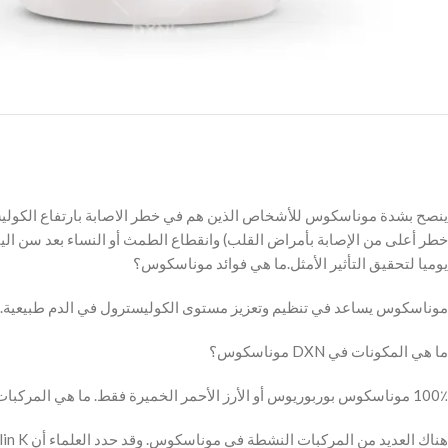
ينصح بشدة موناسكوس للأشخاص الذين هم في خطر الاصابة بارتفاع الكوليستر
يوميا لتحقيق التأثير الأمثل.ما هي فوائد موناسكوس؟
موناسكوس يساعد في تنظيم وتعزيز مستوى الكوليسترول في الدم طبيعية.
ما هي المكونات في DXN موناسكوس؟
100٪ موناسكوس بوربوريوس أو الأرز الأحمر الخميرة فقط. ما هي المركبات النشطة في موناسكوس؟
هناك العديد من المركبات النشطة في موناسكوس. وقد حدد العلماء أن Monacolin K (المانع من امكانات HMG،