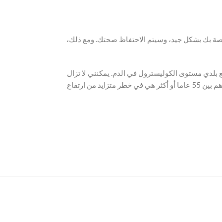
اصة بك بشكل جيد، وسيتم الاحتفاظ صحتك. ومع ذلك،
 بلدي مستوى الكوليسترول في الدم. يمكنني لا تزال
تستهلك موناسكوس؟ إفنثوو كنت في صحة جيدة، قد يصابون بارتفاع الكولسترول (رجال تتراوح أعمارهم بين 45 عاما أو أكثر والنساء الذين تتراوح أعمارهم بين 55 عاما أو أكثر هي في خطر متزايد من ارتفاع