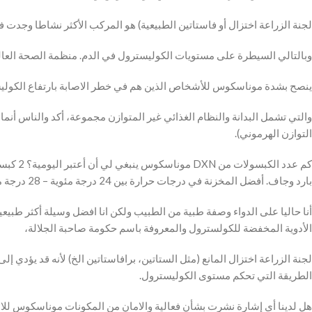
لجنة الزراعة اختزال أو فاستاتين الطبيعية) هو المركب الأكثر نشاطا وجد
وبالتالي السيطرة على مستويات الكوليسترول في الدم. منظمة الصحة الع
ينصح بشدة موناسكوس للأشخاص الذين هم في خطر الاصابة بارتفاع الكولي
والتي تشمل البدانة والنظام الغذائي غير المتوازن مجموعة، أكد والناس أن
التوازن الهرموني).
كم عدد
بارد وجاف. أفضل المخزنة في درجات حرارة بين 24 درجة مئوية – 28 درجة مئوية وتجنب من الحرارة المفرطة وضوء.
الأدوية المخفضة للكولسترول والمعروفة باسم حكومة صاحبة الجلالة،
لجنة الزراعة اختزال المانع (مثل الستاتين، برافاستاتين الخ) لأنه قد يؤدي 
الطريقة التي تحكم مستوى الكوليسترول.
Facebook
Instagram
هل لدينا أي إشارة نشرت بشأن فعالية والامان من المكونات موناسكوس للا