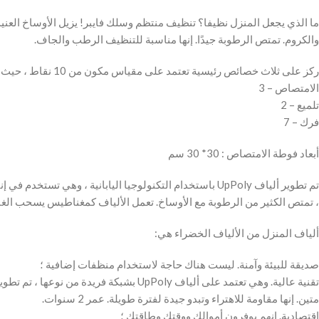
ما الذي يجعل المنزل نظيفا؟ تنظيف منتظم وسلك فايبر! يزيل الأوساخ العني
والكروم. تمتص الرطوبة جيدًا. إنها مناسبة للتنظيف الرطب والجاف.
ركز على ثلاث خصائص رئيسية تعتمد على مقياس مكون من 10 نقاط ، حيث 10 هي الأعلى.
الامتصاص – 3
تلميع – 2
فرك – 7
أبعاد فوطة الامتصاص : 30* 30 سم
تم تطوير ألياف UpPoly باستخدام التكنولوجيا اليابانية ، و
، تمتص الكثير من الرطوبة مع الأوساخ. تعمل الألياف كمغناطيس يسحب الغبار
ألياف المنزل من الألياف الخضراء هي:
صديقة للبيئة وآمنة. ليست هناك حاجة لاستخدام منظفات إضافية ؛
تقنية عالية. وهي تعتمد على ألياف UpPoly بشبكة فريدة من نوعها ، تم تطويرها باستخدام التكنولوجيا اليابانية ؛
متين. إنها مقاومة للاهتراء وتبدو جيدة لفترة طويلة. عمر 2 سنوات.
اقتصادية. إنهم يوفرون أموالك ووقتك وطاقتك ؛