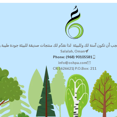
جب أن تكون آمنة لك وللبيئة
لذا ن
قدّم لك منتجات صديقة للبيئة
جودة طيبة وا
Salalah, Oman
Phone: (968) 90105581
info@oshpa.com
CR 1626621| P.O.Box: 211