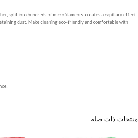
r, split into hundreds of microfilaments, creates a capillary effect.
 retaining dust. Make cleaning eco-friendly and comfortable with
nce.
منتجات ذات صلة