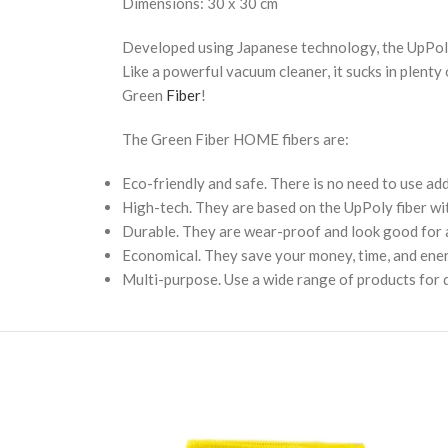
Dimensions: 30 х 30 cm
Developed using Japanese technology, the UpPoly fi
Like a powerful vacuum cleaner, it sucks in plent
Green
Fiber
!
The Green Fiber HOME fibers are:
Eco-friendly and safe. There is no need to use ad
High-tech. They are based on the UpPoly fiber wi
Durable. They are wear-proof and look good for a 
Economical. They save your money, time, and ene
Multi-purpose. Use a wide range of products for d