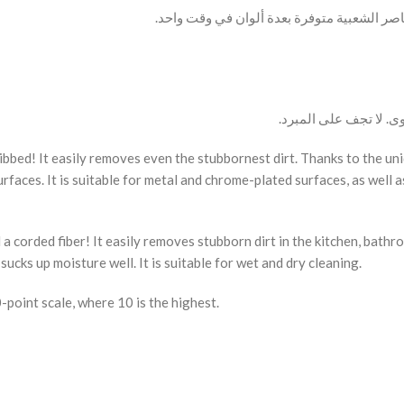
صر الشعبية متوفرة بعدة ألوان في وقت واحد.
وى. لا تجف على المبرد.
ribbed! It easily removes even the stubbornest dirt. Thanks to the un
rfaces. It is suitable for metal and chrome-plated surfaces, as well a
 corded fiber! It easily removes stubborn dirt in the kitchen, bathro
sucks up moisture well. It is suitable for wet and dry cleaning.
-point scale, where 10 is the highest.