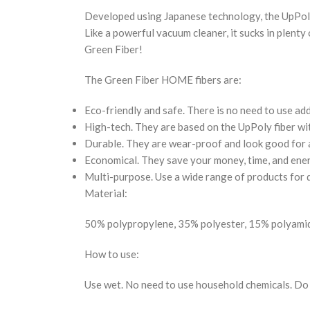
Developed using Japanese technology, the UpPoly fi
Like a powerful vacuum cleaner, it sucks in plent
Green Fiber!
The Green Fiber HOME fibers are:
Eco-friendly and safe. There is no need to use ad
High-tech. They are based on the UpPoly fiber wi
Durable. They are wear-proof and look good for a 
Economical. They save your money, time, and ene
Multi-purpose. Use a wide range of products for d
Material:
50% polypropylene, 35% polyester, 15% polyami
How to use:
Use wet. No need to use household chemicals. Do n