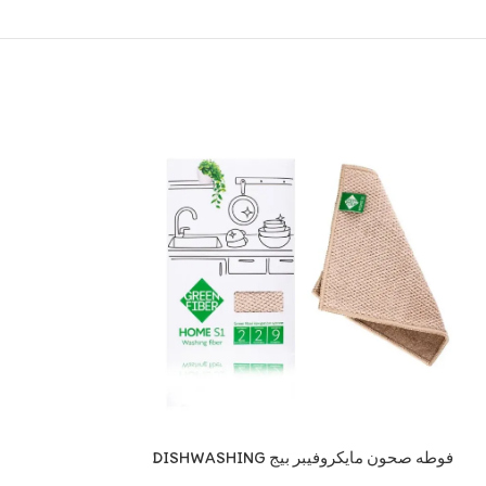
فوطه صحون مايكروفيبر بيج DISHWASHING
قرص انفولفر اخضر VOLVER DISC, GREEN
FIBER BEIGE