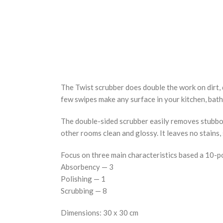
The Twist scrubber does double the work on dirt, d
few swipes make any surface in your kitchen, bath
The double-sided scrubber easily removes stubborn
other rooms clean and glossy. It leaves no stains, 
Focus on three main characteristics based a 10-po
Аbsorbency — 3
Polishing — 1
Scrubbing — 8
Dimensions: 30 х 30 cm