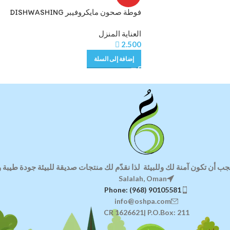
فوطة صحون مايكروفيبر DISHWASHING
FIBER, GREEN
العناية المنزل

2.500
إضافة إلى السلة
جب أن تكون آمنة لك وللبيئة
لذا ن
قدّم لك منتجات صديقة للبيئة
جودة طيبة وا
Salalah, Oman
Phone: (968) 90105581
info@oshpa.com
CR 1626621| P.O.Box: 211