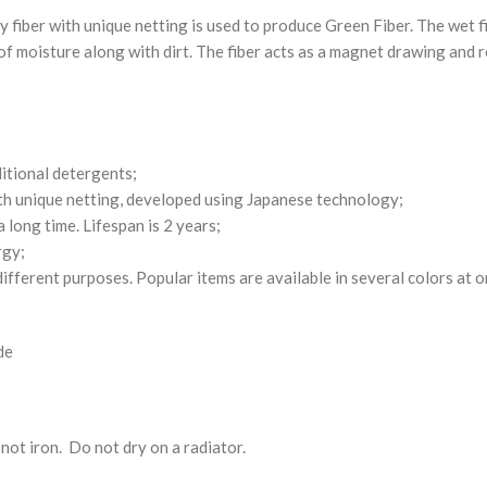
ber with unique netting is used to produce Green Fiber. The wet fibe
y of moisture along with dirt. The fiber acts as a magnet drawing and
ditional detergents;
th unique netting, developed using Japanese technology;
long time. Lifespan is 2 years;
rgy;
ifferent purposes. Popular items are available in several colors at o
de
ot iron. Do not dry on a radiator.