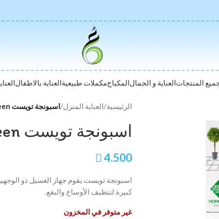
ميع المنتجات
العناية و الجمال
المكياج
مكملات طبيعية
العناية بالاطفال
العناي
الرئيسية
/
العناية المنزل
/
اسبونجة تويست Twist sponge green
اسبونجة تويست Twist sponge green

4.500
اسبونجة تويست يقوم جهاز الغسيل ذو الوجهين 
كبيرة لتنظيف الأوساخ والبقع.
غير متوفر في المخزون