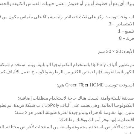
يترك أي بقع أو خطوط أو وبر أو خدوش. تعمل حبيبات القماش الكثيفة والخصا
اسبونجة تويست ركز على ثلاث خصائص رئيسية بناءً على مقياس مكون من 10 نقاط، حيث 10 هي الأعلى.
الامتصاص – 3
تلميع – 1
فرك – 8
الأبعاد: 30 × 30 سم
تم تطوير ألياف UpPoly باستخدام التكنولوجيا اليابانية، وي
الكهربائية القوية، فإنها تمتص الكثير من الرطوبة والأوساخ. تعمل الألياف ك
اسبونجة تويست Green
HOME هي:
Fiber
صديقة للبيئة وآمنة. ليست هناك حاجة لاستخدام منظفات إضافية؛
التكنولوجيا العالية. وهي تعتمد على ألياف UpPoly ذات شبكة فريدة، تم تطويرها باستخدام التكنولوجيا اليابانية؛
متين. إنها مقاومة للاهتراء وتبدو جيدة لفترة طويلة. العمر هو 2 سنة؛
اقتصادية. إنها توفر أموالك ووقتك وطاقتك؛
متعددة الأغراض. استخدم مجموعة واسعة من المنتجات لأغراض مختلفة. العن
مادة: