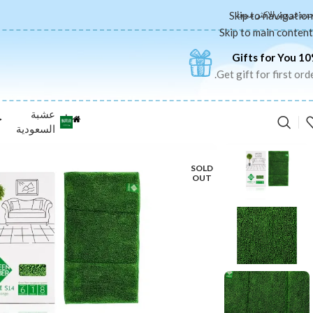
Skip to navigation
جديد
عروض
الاكثر مبيعا
Skip to main content
10% Gifts f
Get gift for first orde
عشبة
|
ج
السعودية
SOLD
OUT