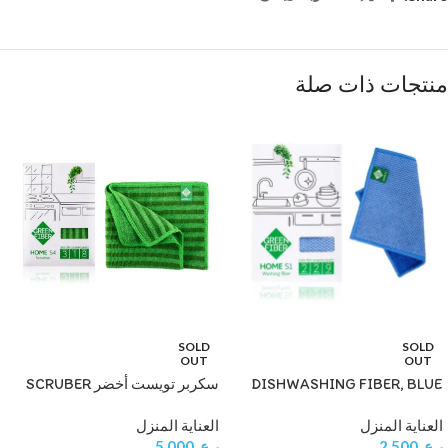
منتجات ذات صلة
SOLD
SOLD
OUT
OUT
DISHWASHING FIBER, BLUE
سكربر تويست أخضر SCRUBER
TWIST, GREEN
العناية المنزل
العناية المنزل
ر.ع.
2.500
ر.ع.
5.000